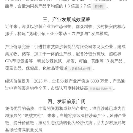
酸等，含量为同类产品平均值的 1.3 倍至 2.7 倍
。
新华网
三、产业发展成效显著
近年来，漳县以沙棘产业为生态保护、群众增收、乡村振兴的核心
抓手，构建 “党建引领 + 企业带动 + 农户参与” 发展模式。
产业链条完善
：引进甘肃艾康沙棘制品有限公司等龙头企业，建成
集采收、储存、加工于一体的生产线，配备冷链分拣线、超临界
CO₂萃取设备等，研发沙棘原浆、果酒、籽油、黄酮等 13 类产品，
覆盖饮品、保健品、化妆品等领域
。
甘肃省农业农村厅
经济价值提升
：2025 年，全县沙棘产业产值达 6000 万元，产品通
过电商等渠道销往全国，市场认可度持续提高
。
甘肃省农业农村厅
四、发展前景广阔
凭借优异的品质、丰富的资源和成熟的产业链，漳县沙棘已成为县
域振兴的 “硬核支柱”。未来，当地将持续深耕沙棘产业，延伸产业
链、提升价值链，推动生态优势转化为经济优势，助力乡村振兴与
县域经济高质量发展